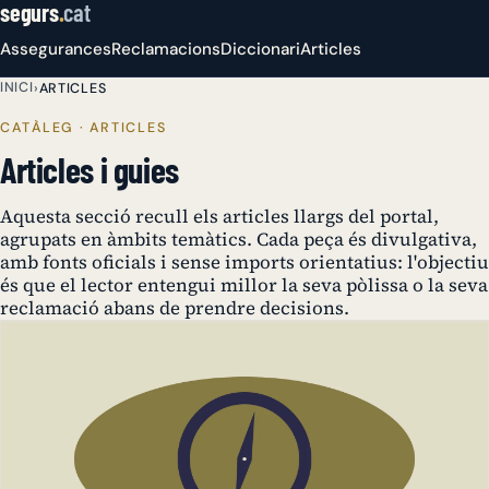
segurs
.
cat
Assegurances
Reclamacions
Diccionari
Articles
INICI
›
ARTICLES
CATÀLEG · ARTICLES
Articles i guies
Aquesta secció recull els articles llargs del portal,
agrupats en àmbits temàtics. Cada peça és divulgativa,
amb fonts oficials i sense imports orientatius: l'objectiu
és que el lector entengui millor la seva pòlissa o la seva
reclamació abans de prendre decisions.