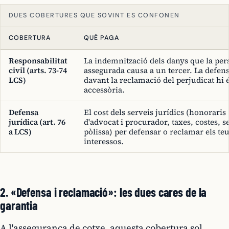
DUES COBERTURES QUE SOVINT ES CONFONEN
COBERTURA
QUÈ PAGA
Responsabilitat
La indemnització dels danys que la pe
civil (arts. 73-74
assegurada causa a un tercer. La defen
LCS)
davant la reclamació del perjudicat hi 
accessòria.
Defensa
El cost dels serveis jurídics (honoraris
jurídica (art. 76
d'advocat i procurador, taxes, costes, s
a LCS)
pòlissa) per defensar o reclamar els te
interessos.
2. «Defensa i reclamació»: les dues cares de la
garantia
A l'assegurança de cotxe, aquesta cobertura sol