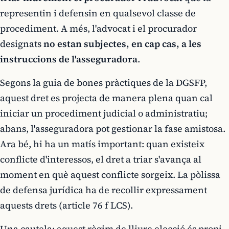
representin i defensin en qualsevol classe de
procediment. A més, l'advocat i el procurador
designats
no estan subjectes, en cap cas, a les
instruccions de l'asseguradora
.
Segons la guia de bones pràctiques de la DGSFP,
aquest dret es projecta de manera plena quan cal
iniciar un procediment judicial o administratiu;
abans, l'asseguradora pot gestionar la fase amistosa.
Ara bé, hi ha un matís important: quan existeix
conflicte d'interessos, el dret a triar s'avança al
moment en què aquest conflicte sorgeix. La pòlissa
de defensa jurídica ha de recollir expressament
aquests drets (article 76 f LCS).
Una cautela: aquest règim de lliure elecció és propi