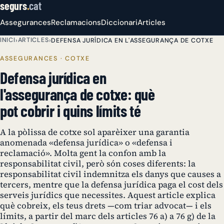
segurs
.
cat
Assegurances
Reclamacions
Diccionari
Articles
INICI
ARTICLES
›
›
DEFENSA JURÍDICA EN L'ASSEGURANÇA DE COTXE
ASSEGURANCES · COTXE
Defensa jurídica en
l'assegurança de cotxe: què
pot cobrir i quins límits té
A la pòlissa de cotxe sol aparèixer una garantia
anomenada «defensa jurídica» o «defensa i
reclamació». Molta gent la confon amb la
responsabilitat civil, però són coses diferents: la
responsabilitat civil indemnitza els danys que causes a
tercers, mentre que la defensa jurídica paga el cost dels
serveis jurídics que necessites. Aquest article explica
què cobreix, els teus drets —com triar advocat— i els
límits, a partir del marc dels articles 76 a) a 76 g) de la