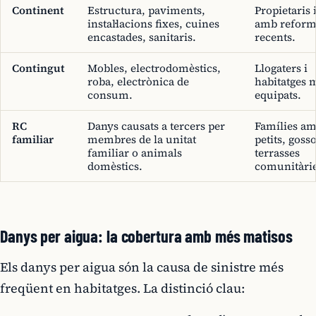
Continent
Estructura, paviments,
Propietaris 
instal·lacions fixes, cuines
amb reform
encastades, sanitaris.
recents.
Contingut
Mobles, electrodomèstics,
Llogaters i
roba, electrònica de
habitatges 
consum.
equipats.
RC
Danys causats a tercers per
Famílies amb
familiar
membres de la unitat
petits, goss
familiar o animals
terrasses
domèstics.
comunitàrie
Danys per aigua: la cobertura amb més matisos
Els danys per aigua són la causa de sinistre més
freqüent en habitatges. La distinció clau: