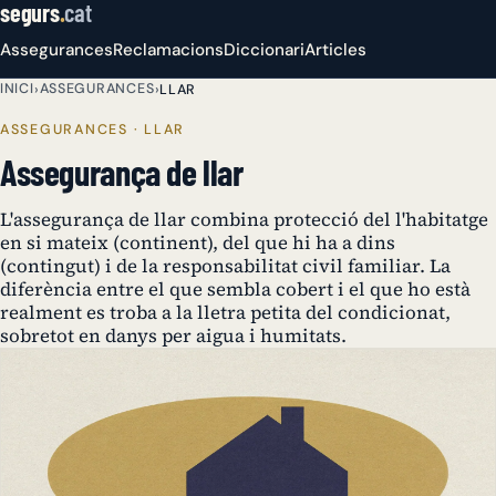
segurs
.
cat
Assegurances
Reclamacions
Diccionari
Articles
INICI
ASSEGURANCES
›
›
LLAR
ASSEGURANCES · LLAR
Assegurança de llar
L'assegurança de llar combina protecció del l'habitatge
en si mateix (continent), del que hi ha a dins
(contingut) i de la responsabilitat civil familiar. La
diferència entre el que sembla cobert i el que ho està
realment es troba a la lletra petita del condicionat,
sobretot en danys per aigua i humitats.