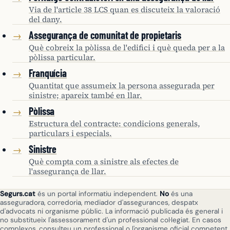
Via de l'article 38 LCS quan es discuteix la valoració
del dany.
Assegurança de comunitat de propietaris
→
Què cobreix la pòlissa de l'edifici i què queda per a la
pòlissa particular.
Franquícia
→
Quantitat que assumeix la persona assegurada per
sinistre; apareix també en llar.
Pòlissa
→
Estructura del contracte: condicions generals,
particulars i especials.
Sinistre
→
Què compta com a sinistre als efectes de
l'assegurança de llar.
Segurs.cat
és un portal informatiu independent.
No
és una
asseguradora, corredoria, mediador d'assegurances, despatx
d'advocats ni organisme públic. La informació publicada és general i
no substitueix l'assessorament d'un professional col·legiat. En casos
complexos, consulteu un professional o l'organisme oficial competent.