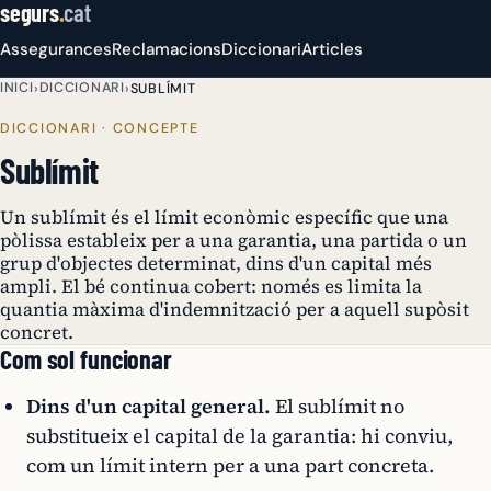
segurs
.
cat
Assegurances
Reclamacions
Diccionari
Articles
INICI
DICCIONARI
›
›
SUBLÍMIT
DICCIONARI · CONCEPTE
Sublímit
Un sublímit és el límit econòmic específic que una
pòlissa estableix per a una garantia, una partida o un
grup d'objectes determinat, dins d'un capital més
ampli. El bé continua cobert: només es limita la
quantia màxima d'indemnització per a aquell supòsit
concret.
Com sol funcionar
Dins d'un capital general.
El sublímit no
substitueix el capital de la garantia: hi conviu,
com un límit intern per a una part concreta.