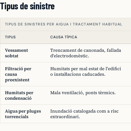
Tipus de sinistre
TIPUS DE SINISTRES PER AIGUA I TRACTAMENT HABITUAL
TIPUS
CAUSA TÍPICA
Vessament
Trencament de canonada, fallada
sobtat
d'electrodomèstic.
Filtració per
Humitats per mal estat de l'edifici
causa
o instal·lacions caducades.
preexistent
Humitats per
Mala ventilació, ponts tèrmics.
condensació
Aigua per pluges
Inundació catalogada com a risc
torrencials
extraordinari.