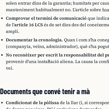
solen entrar dins de la garantia; humitats per ca
manteniment habitualment no. L'article sobre
hum
Comprovar el termini de comunicació
que indica
de l'
article 16 LCS
és de set dies des del coneixeme
ampli.
Documentar la cronologia.
Quan i com s'ha conegu
(companyia, veïns, administrador), què s'ha pogut 
No reconèixer per escrit la responsabilitat del p
provenir d'una instal·lació aliena. La causa la con
veí.
Documents que convé tenir a mà
Condicionat de la pòlissa
de la llar (i, si corresp