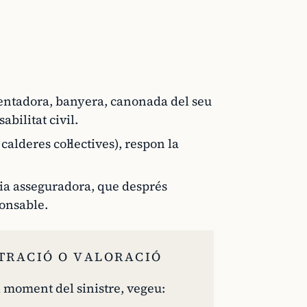
rentadora, banyera, canonada del seu
abilitat civil.
calderes col·lectives), respon la
òpia asseguradora, que després
ponsable.
LTRACIÓ O VALORACIÓ
el moment del sinistre, vegeu: