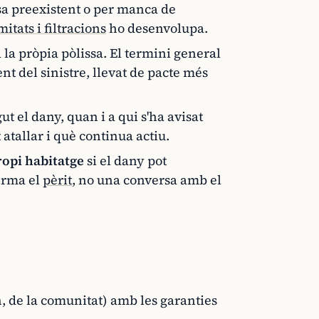
usa preexistent o per manca de
itats i filtracions
ho desenvolupa.
 la pròpia pòlissa. El termini general
nt del sinistre, llevat de pacte més
t el dany, quan i a qui s'ha avisat
atallar i què continua actiu.
ropi habitatge
si el dany pot
firma el
pèrit
, no una conversa amb el
on, de la comunitat) amb les garanties