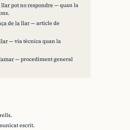
a llar pot no respondre
— quan la
ons.
ça de la llar
— article de
llar
— via tècnica quan la
clamar
— procediment general
ells.
municat escrit.