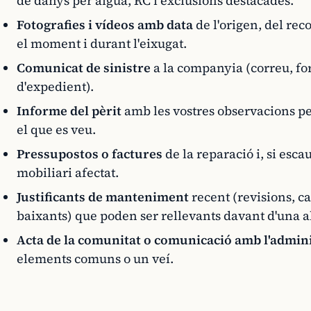
de danys per aigua, RC i exclusions destacades.
Fotografies i vídeos amb data
de l'origen, del reco
el moment i durant l'eixugat.
Comunicat de sinistre
a la companyia (correu, fo
d'expedient).
Informe del pèrit
amb les vostres observacions per
el que es veu.
Pressupostos o factures
de la reparació i, si esca
mobiliari afectat.
Justificants de manteniment
recent (revisions, c
baixants) que poden ser rellevants davant d'una 
Acta de la comunitat o comunicació amb l'admin
elements comuns o un veí.