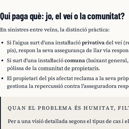
Qui paga què: jo, el veí o la comunitat?
En sinistres entre veïns, la distinció pràctica:
Si l'aigua surt d'una instal·lació
privativa
del veí (
pis), respon la seva assegurança de llar via respons
Si surt d'una instal·lació
comuna
(baixant general, 
pòlissa de la
comunitat de propietaris
.
El propietari del pis afectat reclama a la seva pr
gestiona la repercussió contra l'asseguradora res
QUAN EL PROBLEMA ÉS HUMITAT, FI
Per a una visió detallada segons el tipus de cas i 