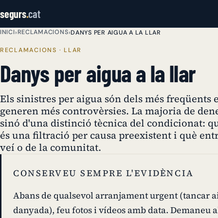
segurs
.
cat
INICI
RECLAMACIONS
›
›
DANYS PER AIGUA A LA LLAR
RECLAMACIONS · LLAR
Danys per aigua a la llar
Els sinistres per aigua són dels més freqüents 
generen més controvèrsies. La majoria de den
sinó d'una distinció tècnica del condicionat: 
és una filtració per causa preexistent i què entr
veí o de la comunitat.
CONSERVEU SEMPRE L'EVIDÈNCIA
Abans de qualsevol arranjament urgent (tancar ai
danyada), feu fotos i vídeos amb data. Demaneu al 