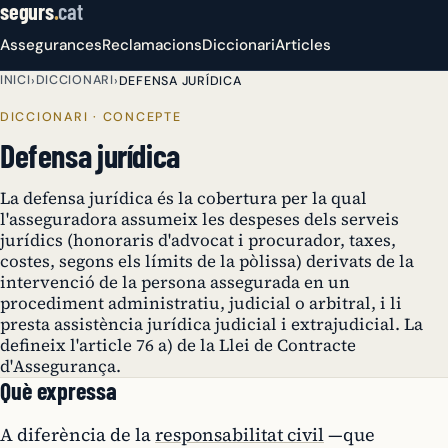
segurs
.
cat
Assegurances
Reclamacions
Diccionari
Articles
INICI
DICCIONARI
›
›
DEFENSA JURÍDICA
DICCIONARI · CONCEPTE
Defensa jurídica
La defensa jurídica és la cobertura per la qual
l'asseguradora assumeix les despeses dels serveis
jurídics (honoraris d'advocat i procurador, taxes,
costes, segons els límits de la pòlissa) derivats de la
intervenció de la persona assegurada en un
procediment administratiu, judicial o arbitral, i li
presta assistència jurídica judicial i extrajudicial. La
defineix l'article 76 a) de la Llei de Contracte
d'Assegurança.
Què expressa
A diferència de la
responsabilitat civil
—que