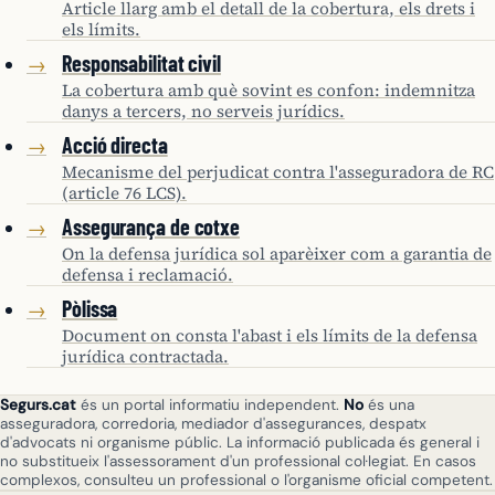
Article llarg amb el detall de la cobertura, els drets i
els límits.
Responsabilitat civil
→
La cobertura amb què sovint es confon: indemnitza
danys a tercers, no serveis jurídics.
Acció directa
→
Mecanisme del perjudicat contra l'asseguradora de RC
(article 76 LCS).
Assegurança de cotxe
→
On la defensa jurídica sol aparèixer com a garantia de
defensa i reclamació.
Pòlissa
→
Document on consta l'abast i els límits de la defensa
jurídica contractada.
Segurs.cat
és un portal informatiu independent.
No
és una
asseguradora, corredoria, mediador d'assegurances, despatx
d'advocats ni organisme públic. La informació publicada és general i
no substitueix l'assessorament d'un professional col·legiat. En casos
complexos, consulteu un professional o l'organisme oficial competent.