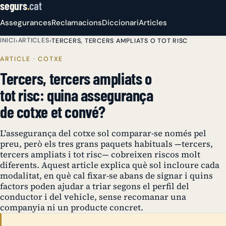
segurs
.
cat
Assegurances
Reclamacions
Diccionari
Articles
INICI
ARTICLES
›
›
TERCERS, TERCERS AMPLIATS O TOT RISC
ARTICLE · COTXE
Tercers, tercers ampliats o
tot risc: quina assegurança
de cotxe et convé?
L'assegurança del cotxe sol comparar-se només pel
preu, però els tres grans paquets habituals —tercers,
tercers ampliats i tot risc— cobreixen riscos molt
diferents. Aquest article explica què sol incloure cada
modalitat, en què cal fixar-se abans de signar i quins
factors poden ajudar a triar segons el perfil del
conductor i del vehicle, sense recomanar una
companyia ni un producte concret.