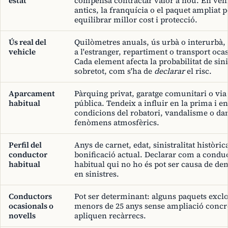
estat
compensa contractar valor a nou. En veh
antics, la franquícia o el paquet ampliat 
equilibrar millor cost i protecció.
Ús real del
Quilòmetres anuals, ús urbà o interurbà, 
vehicle
a l'estranger, repartiment o transport oca
Cada element afecta la probabilitat de sinis
sobretot, com s'ha de
declarar
el risc.
Aparcament
Pàrquing privat, garatge comunitari o via
habitual
pública. Tendeix a influir en la prima i en
condicions del robatori, vandalisme o da
fenòmens atmosfèrics.
Perfil del
Anys de carnet, edat, sinistralitat històrica
conductor
bonificació actual. Declarar com a condu
habitual
habitual qui no ho és pot ser causa de de
en sinistres.
Conductors
Pot ser determinant: alguns paquets excl
ocasionals o
menors de 25 anys sense ampliació concre
novells
apliquen recàrrecs.