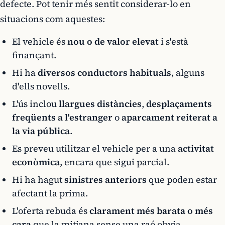
defecte. Pot tenir més sentit considerar-lo en
situacions com aquestes:
El vehicle és
nou o de valor elevat
i s'està
finançant.
Hi ha
diversos conductors habituals
, alguns
d'ells novells.
L'ús inclou
llargues distàncies
,
desplaçaments
freqüents a l'estranger
o
aparcament reiterat a
la via pública
.
Es preveu utilitzar el vehicle per a una
activitat
econòmica
, encara que sigui parcial.
Hi ha hagut
sinistres anteriors
que poden estar
afectant la prima.
L'oferta rebuda és
clarament més barata o més
cara
que la mitjana sense una raó obvia.