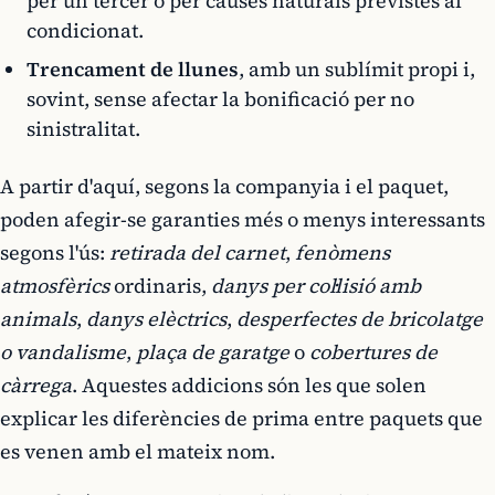
per un tercer o per causes naturals previstes al
condicionat.
Trencament de llunes
, amb un sublímit propi i,
sovint, sense afectar la bonificació per no
sinistralitat.
A partir d'aquí, segons la companyia i el paquet,
poden afegir-se garanties més o menys interessants
segons l'ús:
retirada del carnet
,
fenòmens
atmosfèrics
ordinaris,
danys per col·lisió amb
animals
,
danys elèctrics
,
desperfectes de bricolatge
o vandalisme
,
plaça de garatge
o
cobertures de
càrrega
. Aquestes addicions són les que solen
explicar les diferències de prima entre paquets que
es venen amb el mateix nom.