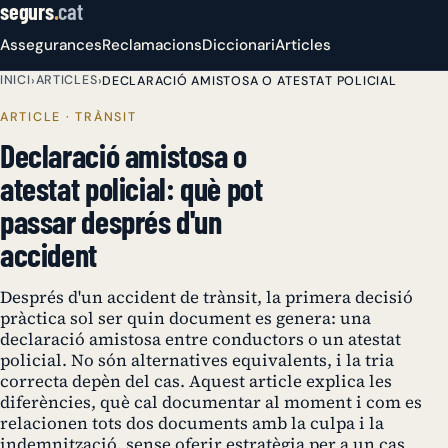
segurs
.
cat
Assegurances
Reclamacions
Diccionari
Articles
INICI
ARTICLES
›
›
DECLARACIÓ AMISTOSA O ATESTAT POLICIAL
ARTICLE · TRÀNSIT
Declaració amistosa o
atestat policial: què pot
passar després d'un
accident
Després d'un accident de trànsit, la primera decisió
pràctica sol ser quin document es genera: una
declaració amistosa entre conductors o un atestat
policial. No són alternatives equivalents, i la tria
correcta depèn del cas. Aquest article explica les
diferències, què cal documentar al moment i com es
relacionen tots dos documents amb la culpa i la
indemnització, sense oferir estratègia per a un cas