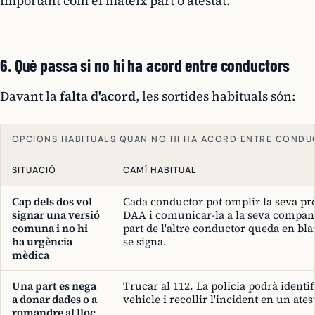
important com el mateix part o atestat.
6. Què passa si no hi ha acord entre conductors
Davant la
falta d'acord
, les sortides habituals són:
OPCIONS HABITUALS QUAN NO HI HA ACORD ENTRE COND
SITUACIÓ
CAMÍ HABITUAL
Cap dels dos vol
Cada conductor pot omplir la seva pr
signar una versió
DAA i comunicar-la a la seva compan
comuna i no hi
part de l'altre conductor queda en bl
ha urgència
se signa.
mèdica
Una part es nega
Trucar al 112. La policia podrà identif
a donar dades o a
vehicle i recollir l'incident en un ates
romandre al lloc