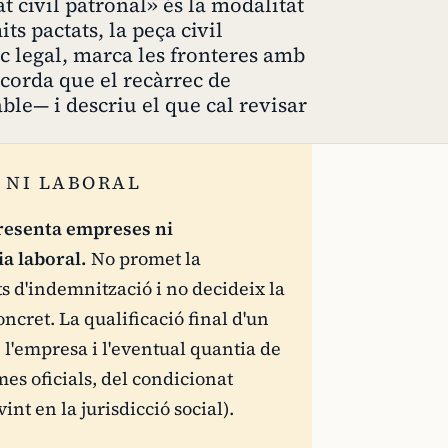
t civil patronal» és la modalitat
ts pactats, la peça civil
c legal, marca les fronteres amb
ecorda que el recàrrec de
ble— i descriu el que cal revisar
 NI LABORAL
resenta empreses ni
ia laboral.
No promet la
s d'indemnització i no decideix la
ncret. La qualificació final d'un
e l'empresa i l'eventual quantia de
es oficials, del condicionat
int en la jurisdicció social).