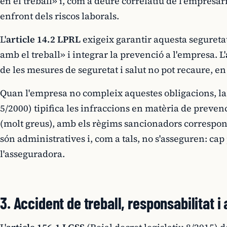
en el treball» i, com a deure correlatiu de l'empresari
enfront dels riscos laborals.
L'
article 14.2 LPRL
exigeix garantir aquesta seguretat
amb el treball» i integrar la prevenció a l'empresa. L'
de les mesures de seguretat i salut no pot recaure, en 
Quan l'empresa no compleix aquestes obligacions, l
5/2000) tipifica les infraccions en matèria de prevenci
(molt greus), amb els règims sancionadors correspone
són administratives i, com a tals, no s'asseguren: cap 
l'asseguradora.
3. Accident de treball, responsabilitat 