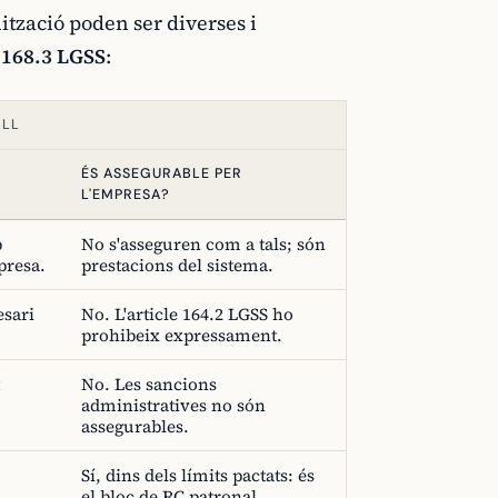
ització poden ser diverses i
e 168.3 LGSS
:
ALL
ÉS ASSEGURABLE PER
L'EMPRESA?
b
No s'asseguren com a tals; són
presa.
prestacions del sistema.
esari
No. L'article 164.2 LGSS ho
prohibeix expressament.
No. Les sancions
administratives no són
assegurables.
Sí, dins dels límits pactats: és
el bloc de RC patronal.