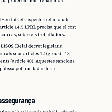
, la protecció dels treballadors
 «en tots els aspectes relacionats
article 14.5 LPRL
precisa que el cost
cap cas, sobre els treballadors.
a
LISOS
(Reial decret legislatiu
ó als seus articles 12 (greus) i 13
nts (article 40). Aquestes sancions
pòlissa pot traslladar-les a
i assegurança