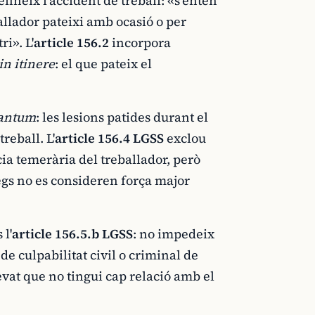
efineix l'accident de treball: «s'entén
ballador pateixi amb ocasió o per
i». L'
article 156.2
incorpora
in itinere
: el que pateix el
tantum
: les lesions patides durant el
reball. L'
article 156.4 LGSS
exclou
cia temerària del treballador, però
egs no es consideren força major
 l'
article 156.5.b LGSS
: no impedeix
de culpabilitat civil o criminal de
evat que no tingui cap relació amb el