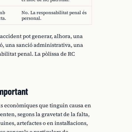
amb
No. La responsabilitat penal és
cta.
personal.
accident pot generar, alhora, una
ió, una sanció administrativa, una
bilitat penal. La pòlissa de RC
important
ons econòmiques que tinguin causa en
nten, segons la gravetat de la falta,
ines, artefactes o en instal·lacions,
es generals o particulars de