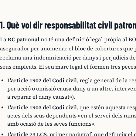
1. Què vol dir responsabilitat civil patro
La
RC patronal
no té una definició legal pròpia al B
asegurador per anomenar el bloc de cobertures que p
reclama una indemnització per danys i perjudicis der
seus empleats. El seu marc legal el formen tres peces
L'
article 1902 del Codi civil
, regla general de la r
per acció o omissió causa dany a un altre, interven
a reparar el dany causat»).
L'
article 1903 del Codi civil
, que estén aquesta resp
actes dels seus dependents «en el servei dels ram
amb ocasió de les seves funcions».
L'
article 73 LCS
, primer paràgraf, que defineix el