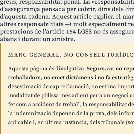
greus, responsabilitat penal. La «responsabilita
d'assegurança pensada per cobrir, dins dels lími
d'aquesta cadena. Aquest article explica el mar
altres responsabilitats —i molt especialment r
prestacions de l'article 164 LGSS no és assegura
abans i durant un sinistre.
MARC GENERAL, NO CONSELL JURÍDIC
Aquesta pàgina és divulgativa.
Segurs.cat no rep
treballadors, no emet dictàmens i no fa estratèg
desestimació de cap reclamació, no estima import
modalitat de pòlissa més adient per a un negoci co
fet com a accident de treball, la responsabilitat d
la indemnització depenen de la prova, dels inform
aplicable i, en última instància, dels tribunals (sov