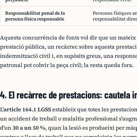
Responsabilitat penal de la
Persones físiques 
persona física responsable
responsabilitat dire
Aquesta concurrència de fonts vol dir que un mateix 
prestació pública, un recàrrec sobre aquesta prestac
indemnització civil i, en supòsits greus, una responsa
patronal pot cobrir la peça civil; la resta queda fora.
4. El recàrrec de prestacions: cautela 
L'
article 164.1 LGSS
estableix que totes les prestaci
un accident de treball o malaltia professional s'augme
d'un
30 a un 50 %
, quan la lesió es produeixi per màqu
centres o llocs de treball que no compleixin les norm