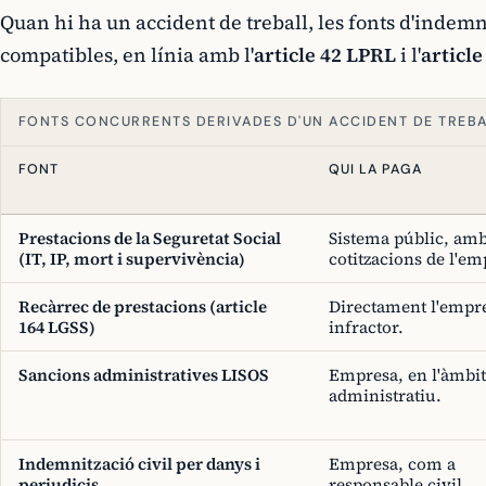
Quan hi ha un accident de treball, les fonts d'indemn
compatibles, en línia amb l'
article 42 LPRL
i l'
articl
FONTS CONCURRENTS DERIVADES D'UN ACCIDENT DE TREB
FONT
QUI LA PAGA
Prestacions de la Seguretat Social
Sistema públic, am
(IT, IP, mort i supervivència)
cotitzacions de l'em
Recàrrec de prestacions (article
Directament l'empr
164 LGSS)
infractor.
Sancions administratives LISOS
Empresa, en l'àmbit
administratiu.
Indemnització civil per danys i
Empresa, com a
perjudicis
responsable civil.