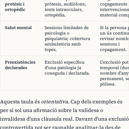
protèsic i
pròtesis, audiòfons,
copagaments a
ortopèdic
lents intraoculars,
intervencion
ortopèdia.
material com
Salut mental
Sessions limitades de
Si la persona
psicologia o
un ús continu
psiquiatria; cobertura
revisar nomb
ambulatòria amb
sessions i
topes.
copagament.
Preexistències
Exclusió específica
L'exclusió pot
declarades
d'una patologia ja
temporal (du
coneguda i declarada.
nombre d'any
permanent, se
pòlissa.
Aquesta taula és
orientativa
. Cap dels exemples és
per si sol una afirmació sobre la validesa o
invalidesa d'una clàusula real. Davant d'una exclusió
controvertida pot ser raonable analitzar-la des de