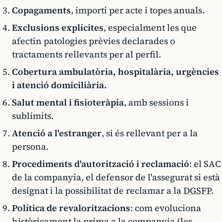
Copagaments
, importi per acte i topes anuals.
Exclusions explícites
, especialment les que
afectin patologies prèvies declarades o
tractaments rellevants per al perfil.
Cobertura ambulatòria, hospitalària, urgències
i atenció domiciliària.
Salut mental i fisioteràpia
, amb sessions i
sublímits.
Atenció a l'estranger
, si és rellevant per a la
persona.
Procediments d'autorització i reclamació
: el SAC
de la companyia, el defensor de l'assegurat si està
designat i la possibilitat de reclamar a la
DGSFP
.
Política de revaloritzacions
: com evoluciona
històricament la prima a la companyia (les