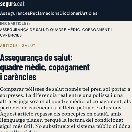
segurs
.
cat
Assegurances
Reclamacions
Diccionari
Articles
INICI
ARTICLES
›
›
ASSEGURANÇA DE SALUT: QUADRE MÈDIC, COPAGAMENT I
CARÈNCIES
ARTICLE · SALUT
Assegurança de salut:
quadre mèdic, copagament
i carències
Comparar pòlisses de salut només pel preu sol portar a
sorpreses. La diferència real entre una pòlissa i una
altra es juga sovint al quadre mèdic, al copagament, als
períodes de carència i a la lletra petita d'exclusions.
Aquest article repassa els conceptes en català, amb
llenguatge planer, perquè la lectura del condicionat
sigui més útil. No substitueix el sistema públic ni dóna