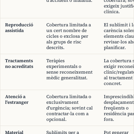
d'accident o malaltia.
cobertura; so
exigeix justif
clínica.
Reproducció
Cobertura limitada a
El sublímit i l
assistida
un cert nombre de
carència sole
cicles o exclosa per
elements clau
als grups de risc
revisar-los ab
descrits.
planificar.
Tractaments
Teràpies
La cobertura 
no acreditats
experimentals o
exigir recon
sense reconeixement
clínic/regulat
mèdic generalitzat.
al tractament
concret.
Atenció a
Cobertura limitada o
Imprescindibl
l'estranger
exclusivament
desplaçament
d'urgència; sovint cal
freqüents o
contractar-la com a
residència par
opcional.
fora.
Material
Sublímits per a
Pot generar