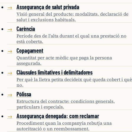
Assegurança de salut privada
→
Visió general del producte: modalitats, declaració de
salut i exclusions habituals.
Carència
→
Període des de l'alta durant el qual una prestació no
està coberta.
Copagament
→
Quantitat per acte mèdic que paga la persona
assegurada.
Clàusules limitatives i delimitadores
→
Per què la lletra petita decideix què queda cobert i què
no.
Pòlissa
→
Estructura del contracte: condicions generals,
particulars i especials.
Assegurança denegada: com reclamar
→
Procediment quan la companyia rebutja una
autorització o un reembossament.