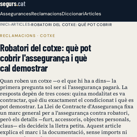
segurs
.
cat
Assegurances
Reclamacions
Diccionari
Articles
INICI
ARTICLES
›
›
ROBATORI DEL COTXE: QUÈ POT COBRIR
RECLAMACIONS · COTXE
Robatori del cotxe: què pot
cobrir l'assegurança i què
cal demostrar
Quan roben un cotxe —o el que hi ha a dins— la
primera pregunta sol ser si l'assegurança pagarà. La
resposta depèn de tres coses: quina modalitat es va
contractar, què diu exactament el condicionat i què es
pot demostrar. La Llei de Contracte d'Assegurança fixa
un marc general per a l'assegurança contra robatori,
però els detalls —furt, accessoris, objectes personals,
claus— els decideix la lletra petita. Aquest article
explica el marc i la documentació, sense imports ni