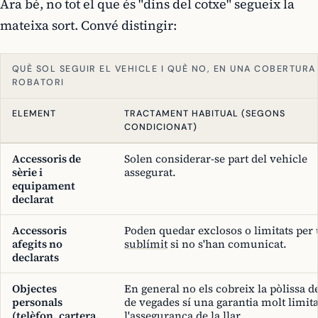
Ara bé, no tot el que és "dins del cotxe" segueix la
mateixa sort. Convé distingir:
QUÈ SOL SEGUIR EL VEHICLE I QUÈ NO, EN UNA COBERTURA
ROBATORI
ELEMENT
TRACTAMENT HABITUAL (SEGONS
CONDICIONAT)
Accessoris de
Solen considerar-se part del vehicle
sèrie i
assegurat.
equipament
declarat
Accessoris
Poden quedar exclosos o limitats per
afegits no
sublímit
si no s'han comunicat.
declarats
Objectes
En general no els cobreix la pòlissa de
personals
de vegades sí una garantia molt limit
(telèfon, cartera,
l'assegurança de la llar.