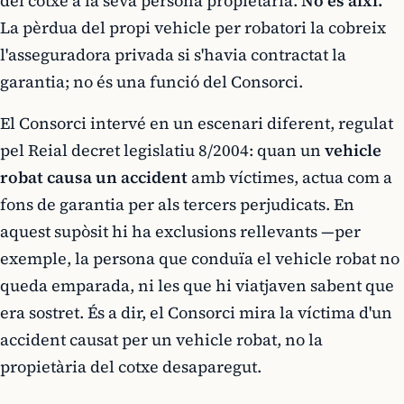
del cotxe a la seva persona propietària.
No és així.
La pèrdua del propi vehicle per robatori la cobreix
l'asseguradora privada si s'havia contractat la
garantia; no és una funció del Consorci.
El Consorci intervé en un escenari diferent, regulat
pel Reial decret legislatiu 8/2004: quan un
vehicle
robat causa un accident
amb víctimes, actua com a
fons de garantia per als tercers perjudicats. En
aquest supòsit hi ha exclusions rellevants —per
exemple, la persona que conduïa el vehicle robat no
queda emparada, ni les que hi viatjaven sabent que
era sostret. És a dir, el Consorci mira la víctima d'un
accident causat per un vehicle robat, no la
propietària del cotxe desaparegut.