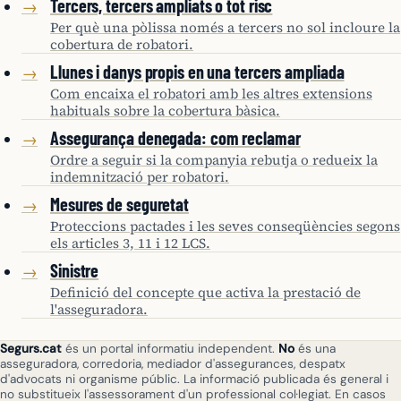
Tercers, tercers ampliats o tot risc
→
Per què una pòlissa només a tercers no sol incloure la
cobertura de robatori.
Llunes i danys propis en una tercers ampliada
→
Com encaixa el robatori amb les altres extensions
habituals sobre la cobertura bàsica.
Assegurança denegada: com reclamar
→
Ordre a seguir si la companyia rebutja o redueix la
indemnització per robatori.
Mesures de seguretat
→
Proteccions pactades i les seves conseqüències segons
els articles 3, 11 i 12 LCS.
Sinistre
→
Definició del concepte que activa la prestació de
l'asseguradora.
Segurs.cat
és un portal informatiu independent.
No
és una
asseguradora, corredoria, mediador d'assegurances, despatx
d'advocats ni organisme públic. La informació publicada és general i
no substitueix l'assessorament d'un professional col·legiat. En casos