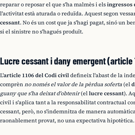
reparar o reposar el que s'ha malmès i els
ingressos 
l'activitat està aturada o reduïda. Aquest segon vess
cessant
. No és un cost que ja s'hagi pagat, sinó un b
si el sinistre no s'hagués produït.
Lucre cessant i dany emergent (article 1
L'
article 1106 del Codi civil
defineix l'abast de la ind
comprèn
no només el valor de la pèrdua soferta
(el
d
guany que s'ha deixat d'obtenir
(el
lucre cessant
). A
civil i s'aplica tant a la responsabilitat contractual c
cessant, però, no s'indemnitza de manera automàtica 
raonablement provat, no una expectativa hipotètica.