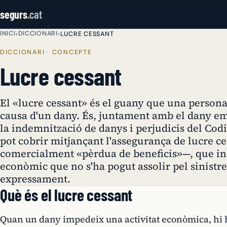
segurs
.
cat
INICI
DICCIONARI
›
›
LUCRE CESSANT
DICCIONARI · CONCEPTE
Lucre cessant
El «lucre cessant» és el guany que una persona
causa d'un dany. És, juntament amb el dany em
la indemnització de danys i perjudicis del Codi 
pot cobrir mitjançant l'assegurança de lucre 
comercialment «pèrdua de beneficis»—, que i
econòmic que no s'ha pogut assolir pel sinistre
expressament.
Què és el lucre cessant
Quan un dany impedeix una activitat econòmica, hi h