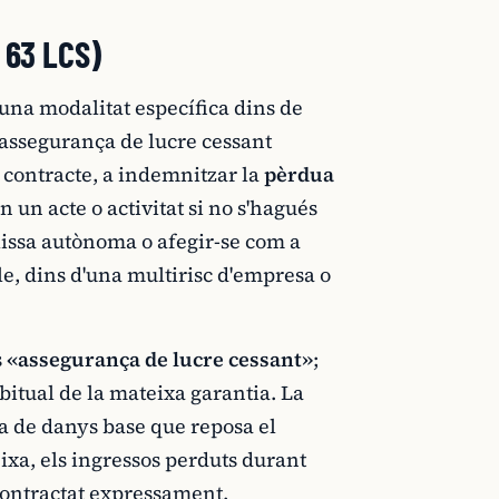
 63 LCS)
una modalitat específica dins de
l'assegurança de lucre cessant
el contracte, a indemnitzar la
pèrdua
n un acte o activitat si no s'hagués
òlissa autònoma o afegir-se com a
e, dins d'una multirisc d'empresa o
s
«assegurança de lucre cessant»
;
bitual de la mateixa garantia. La
sa de danys base que reposa el
ixa, els ingressos perduts durant
 contractat expressament.