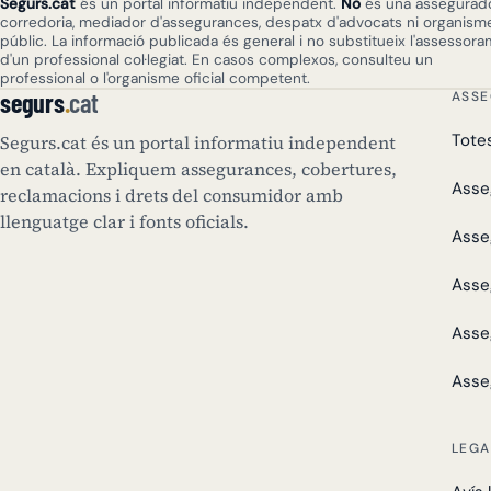
Segurs.cat
és un portal informatiu independent.
No
és una assegurado
corredoria, mediador d'assegurances, despatx d'advocats ni organism
públic. La informació publicada és general i no substitueix l'assessor
d'un professional col·legiat. En casos complexos, consulteu un
professional o l'organisme oficial competent.
segurs
.
cat
ASS
Tote
Segurs.cat és un portal informatiu independent
en català. Expliquem assegurances, cobertures,
Asse
reclamacions i drets del consumidor amb
llenguatge clar i fonts oficials.
Asse
Asse
Asse
Asse
LEGA