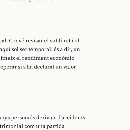
real. Convé revisar el
sublímit
i el
quí sol ser temporal, és a dir, un
defineix el rendiment econòmic
operar si s'ha declarat un valor
danys personals derivats d'accidents
patrimonial com una partida