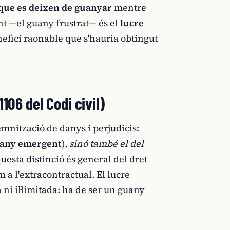
que es deixen de guanyar
mentre
ant —el guany frustrat— és el
lucre
enefici raonable que s'hauria obtingut
106 del Codi civil)
emnització de danys i perjudicis:
any emergent
),
sinó també el del
questa distinció és general del dret
om a l'extracontractual. El lucre
ni il·limitada: ha de ser un guany