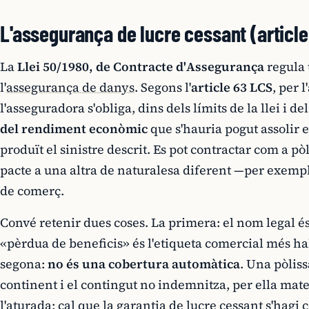
L'assegurança de lucre cessant (article
La
Llei 50/1980, de Contracte d'Assegurança
regula 
l'
assegurança de danys
. Segons l'
article 63 LCS
, per 
l'asseguradora s'obliga, dins dels límits de la llei i d
del rendiment econòmic
que s'hauria pogut assolir e
produït el sinistre descrit. Es pot contractar com a p
pacte a una altra de naturalesa diferent —per exempl
de comerç.
Convé retenir dues coses. La primera: el nom legal é
«pèrdua de beneficis» és l'etiqueta comercial més ha
segona:
no és una cobertura automàtica
. Una pòlis
continent i el contingut no indemnitza, per ella mate
l'aturada; cal que la garantia de lucre cessant s'hagi