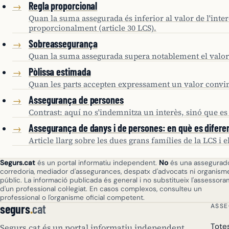
Regla proporcional
→
Quan la suma assegurada és inferior al valor de l'inte
proporcionalment (article 30 LCS).
Sobreassegurança
→
Quan la suma assegurada supera notablement el valor de
Pòlissa estimada
→
Quan les parts accepten expressament un valor convingu
Assegurança de persones
→
Contrast: aquí no s'indemnitza un interès, sinó que es
Assegurança de danys i de persones: en què es difere
→
Article llarg sobre les dues grans famílies de la LCS i 
Segurs.cat
és un portal informatiu independent.
No
és una assegurado
corredoria, mediador d'assegurances, despatx d'advocats ni organism
públic. La informació publicada és general i no substitueix l'assessor
d'un professional col·legiat. En casos complexos, consulteu un
professional o l'organisme oficial competent.
segurs
.
cat
ASS
Tote
Segurs.cat és un portal informatiu independent