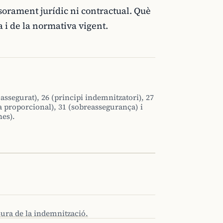
sorament jurídic ni contractual. Què
a i de la normativa vigent.
 assegurat), 26 (principi indemnitzatori), 27
a proporcional), 31 (sobreassegurança) i
nes).
esura de la indemnització.