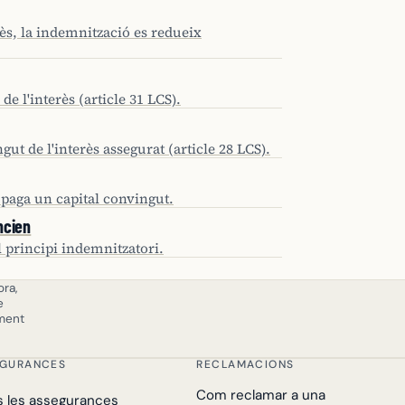
rès, la indemnització es redueix
 l'interès (article 31 LCS).
t de l'interès assegurat (article 28 LCS).
 paga un capital convingut.
ncien
el principi indemnitzatori.
ra,
e
ament
EGURANCES
RECLAMACIONS
Com reclamar a una
s les assegurances