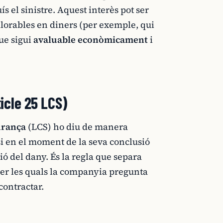
s el sinistre. Aquest interès pot ser
valorables en diners (per exemple, qui
que sigui
avaluable econòmicament
i
ticle 25 LCS)
gurança
(LCS) ho diu de manera
i en el moment de la seva conclusió
ió del dany. És la regla que separa
 per les quals la companyia pregunta
contractar.