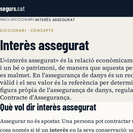
segurs
.
cat
INICI
DICCIONARI
›
›
INTERÈS ASSEGURAT
DICCIONARI · CONCEPTE
Interès assegurat
L'«interès assegurat» és la relació econòmica
i un bé o patrimoni, de manera que aquesta per
es malmet. En l'assegurança de danys és un req
vàlid i el seu valor és la referència per deter
figura pròpia de l'assegurança de danys, regulad
Contracte d'Assegurança.
Què vol dir interès assegurat
Assegurar no és apostar. Una persona pot contractar
cosa només si té un
interès
en la seva conservació: u