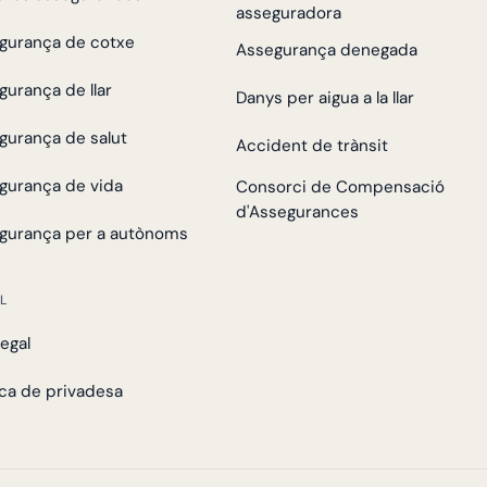
asseguradora
gurança de cotxe
Assegurança denegada
gurança de llar
Danys per aigua a la llar
gurança de salut
Accident de trànsit
gurança de vida
Consorci de Compensació
d'Assegurances
gurança per a autònoms
L
legal
ica de privadesa