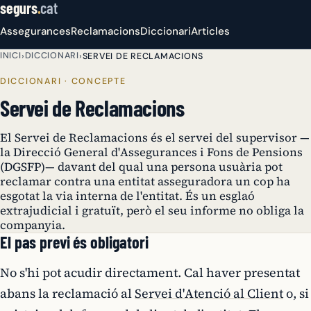
segurs
.
cat
Assegurances
Reclamacions
Diccionari
Articles
INICI
DICCIONARI
›
›
SERVEI DE RECLAMACIONS
DICCIONARI · CONCEPTE
Servei de Reclamacions
El Servei de Reclamacions és el servei del supervisor —
la Direcció General d'Assegurances i Fons de Pensions
(DGSFP)— davant del qual una persona usuària pot
reclamar contra una entitat asseguradora un cop ha
esgotat la via interna de l'entitat. És un esglaó
extrajudicial i gratuït, però el seu informe no obliga la
companyia.
El pas previ és obligatori
No s'hi pot acudir directament. Cal haver presentat
abans la reclamació al
Servei d'Atenció al Client
o, si