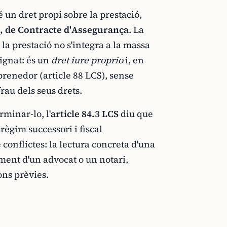
 un dret propi sobre la prestació,
0, de Contracte d'Assegurança
. La
 la prestació no s'integra a la massa
ignat: és un
dret iure proprio
i, en
prenedor (article 88 LCS), sense
au dels seus drets.
rminar-lo, l'
article 84.3 LCS
diu que
règim successori i fiscal
conflictes: la lectura concreta d'una
ment d'un advocat o un notari,
ns prèvies.