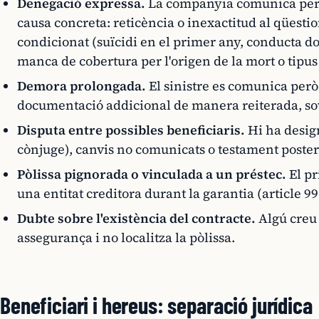
Denegació expressa.
La companyia comunica per e
causa concreta: reticència o inexactitud al qüestio
condicionat (suïcidi en el primer any, conducta dolo
manca de cobertura per l'origen de la mort o tipus
Demora prolongada.
El sinistre es comunica pe
documentació addicional de manera reiterada, sovi
Disputa entre possibles beneficiaris.
Hi ha design
cònjuge), canvis no comunicats o testament poste
Pòlissa pignorada o vinculada a un préstec.
El pr
una entitat creditora durant la garantia (article 99
Dubte sobre l'existència del contracte.
Algú creu 
assegurança i no localitza la pòlissa.
Beneficiari i hereus: separació jurídica