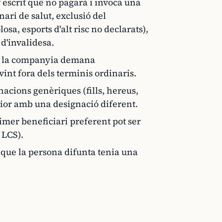
scrit que no pagarà i invoca una
nari de salut, exclusió del
sa, esports d'alt risc no declarats),
 d'invalidesa.
rò la companyia demana
nt fora dels terminis ordinaris.
acions genèriques (fills, hereus,
rior amb una designació diferent.
imer beneficiari preferent pot ser
 LCS).
que la persona difunta tenia una