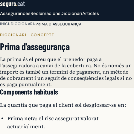
segurs
.
cat
Assegurances
Reclamacions
Diccionari
Articles
INICI
DICCIONARI
›
›
PRIMA D'ASSEGURANÇA
DICCIONARI · CONCEPTE
Prima d'assegurança
La prima és el preu que el prenedor paga a
l'asseguradora a canvi de la cobertura. No és només un
import: és també un termini de pagament, un mètode
de cobrament i un seguit de conseqüències legals si no
es paga puntualment.
Components habituals
La quantia que paga el client sol desglossar-se en:
Prima neta
: el risc assegurat valorat
actuarialment.