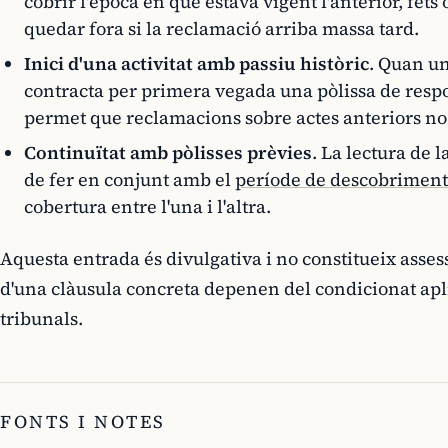
cobrir l'època en què estava vigent l'anterior, fet
quedar fora si la reclamació arriba massa tard.
Inici d'una activitat amb passiu històric
. Quan u
contracta per primera vegada una pòlissa de respons
permet que reclamacions sobre actes anteriors no
Continuïtat amb pòlisses prèvies
. La lectura de l
de fer en conjunt amb el
període de descobriment
cobertura entre l'una i l'altra.
Aquesta entrada és divulgativa i no constitueix assess
d'una clàusula concreta depenen del condicionat apli
tribunals.
FONTS I NOTES