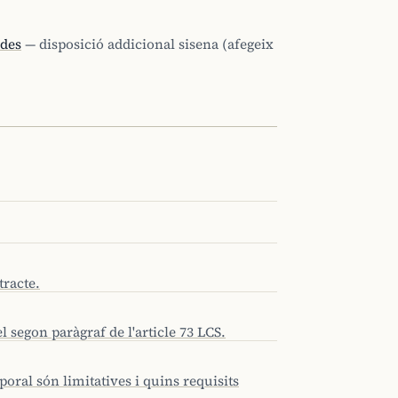
ades
— disposició addicional sisena (afegeix
tracte.
l segon paràgraf de l'article 73 LCS.
poral són limitatives i quins requisits