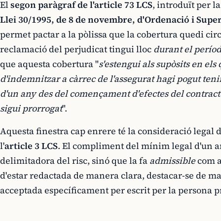
El
segon paràgraf de l'article 73 LCS
, introduït per l
Llei 30/1995, de 8 de novembre, d'Ordenació i Supe
permet pactar a la pòlissa que la cobertura quedi cir
reclamació del perjudicat tingui lloc
durant el perío
que aquesta cobertura "
s'estengui als supòsits en els
d'indemnitzar a càrrec de l'assegurat hagi pogut teni
d'un any des del començament d'efectes del contracte
sigui prorrogat
".
Aquesta finestra cap enrere té la consideració legal 
l'
article 3 LCS
. El compliment del mínim legal d'un a
delimitadora del risc, sinó que la fa
admissible
com a 
d'estar redactada de manera clara, destacar-se de ma
acceptada específicament per escrit per la persona 