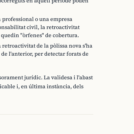
s ocorreguts en aquell període poden
n professional o una empresa
abilitat civil, la retroactivitat
 quedin "òrfenes" de cobertura.
a retroactivitat de la pòlissa nova s'ha
de l'anterior, per detectar forats de
orament jurídic. La validesa i l'abast
cable i, en última instància, dels