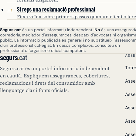
Si reps una reclamació professional
→
Fitxa veïna sobre primers passos quan un client o ter
Segurs.cat
és un portal informatiu independent.
No
és una assegurado
corredoria, mediador d'assegurances, despatx d'advocats ni organism
públic. La informació publicada és general i no substitueix l'assessor
d'un professional col·legiat. En casos complexos, consulteu un
professional o l'organisme oficial competent.
segurs
.
cat
ASS
Tote
Segurs.cat és un portal informatiu independent
en català. Expliquem assegurances, cobertures,
Asse
reclamacions i drets del consumidor amb
llenguatge clar i fonts oficials.
Asse
Asse
Asse
Asse