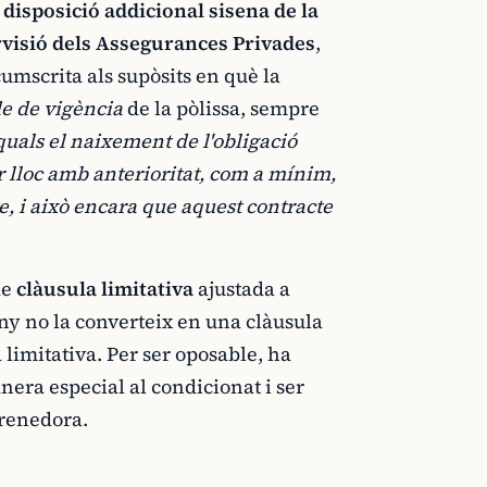
a
disposició addicional sisena de la
rvisió dels Assegurances Privades
,
cumscrita als supòsits en què la
de de vigència
de la pòlissa, sempre
 quals el naixement de l'obligació
r lloc amb anterioritat, com a mínim,
, i això encara que aquest contracte
de
clàusula limitativa
ajustada a
ny no la converteix en una clàusula
limitativa. Per ser oposable, ha
nera especial al condicionat i ser
prenedora.