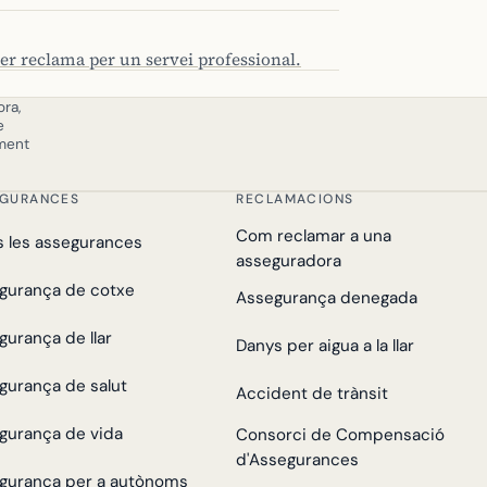
cer reclama per un servei professional.
ra,
e
ament
EGURANCES
RECLAMACIONS
Com reclamar a una
s les assegurances
asseguradora
gurança de cotxe
Assegurança denegada
gurança de llar
Danys per aigua a la llar
gurança de salut
Accident de trànsit
gurança de vida
Consorci de Compensació
d'Assegurances
gurança per a autònoms