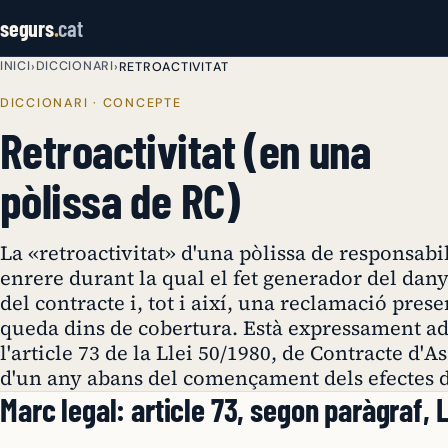
segurs
.
cat
INICI
DICCIONARI
›
›
RETROACTIVITAT
DICCIONARI · CONCEPTE
Retroactivitat (en una
pòlissa de RC)
La «retroactivitat» d'una pòlissa de responsabili
enrere durant la qual el fet generador del dany
del contracte i, tot i així, una reclamació pres
queda dins de cobertura. Està expressament a
l'article 73 de la Llei 50/1980, de Contracte d
d'un any abans del començament dels efectes d
Marc legal: article 73, segon paràgraf, 